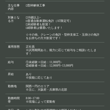
主な仕事
□型枠解体工事
内容
対象とな
□18歳以上~
る方
□普通自動車運転免許（AT限定可）
□未経験者も歓迎！
□経験者は優遇いたします！
☆その他、クレーンの免許・型枠支保工・玉掛けの免許
をお持ちの方大歓迎です！
雇用形態
正社員
※試用期間あり。能力に応じて給与をご相談いたしま
す！
給与
①未経験⇒日給：11,000円~
②経験者⇒日給：12,000円~13,000円
昇給
あり
※技能に応じてあり
勤務地
関西一円のエリア
※主に、大阪府・兵庫県の北部
勤務時間
8:00~17:00
帯
※現場によって変動有