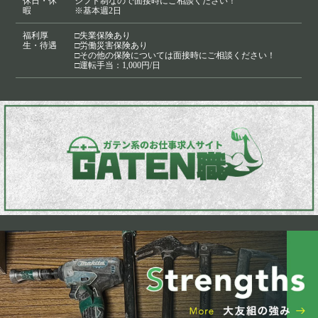
休日・休
シフト制なので面接時にご相談ください！
暇
※基本週2日
福利厚
□失業保険あり
生・待遇
□労働災害保険あり
□その他の保険については面接時にご相談ください！
□運転手当：1,000円/日